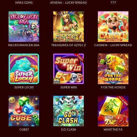
HIYAS GEMS
ATHENA・LUCKY SPREAD
777
NECROMANCER SHA
TREASURES OF AZTEC Z
CAISHEN・LUCKY SPREAD
SUPER LUCKY
SUPER WIN
FOR THE HORDE
CUBE?
GO CLASH
WHAT THE FA