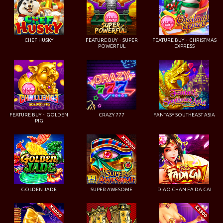
CHEF HUSKY
FEATURE BUY・SUPER
FEATURE BUY・CHRISTMAS
POWERFUL
EXPRESS
FEATURE BUY・GOLDEN
CRAZY 777
FANTASY SOUTHEAST ASIA
PIG
GOLDEN JADE
SUPER AWESOME
DIAO CHAN FA DA CAI