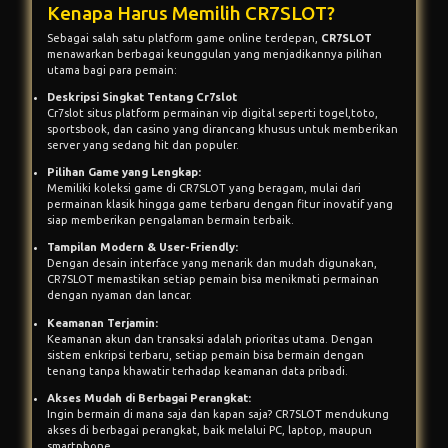
Kenapa Harus Memilih CR7SLOT?
Sebagai salah satu platform game online terdepan,
CR7SLOT
menawarkan berbagai keunggulan yang menjadikannya pilihan
utama bagi para pemain:
Deskripsi Singkat Tentang Cr7slot
Cr7slot situs platform permainan vip digital seperti togel,toto,
sportsbook, dan casino yang dirancang khusus untuk memberikan
server yang sedang hit dan populer.
Pilihan Game yang Lengkap:
Memiliki koleksi game di CR7SLOT yang beragam, mulai dari
permainan klasik hingga game terbaru dengan fitur inovatif yang
siap memberikan pengalaman bermain terbaik.
Tampilan Modern & User-Friendly:
Dengan desain interface yang menarik dan mudah digunakan,
CR7SLOT memastikan setiap pemain bisa menikmati permainan
dengan nyaman dan lancar.
Keamanan Terjamin:
Keamanan akun dan transaksi adalah prioritas utama. Dengan
sistem enkripsi terbaru, setiap pemain bisa bermain dengan
tenang tanpa khawatir terhadap keamanan data pribadi.
Akses Mudah di Berbagai Perangkat:
Ingin bermain di mana saja dan kapan saja? CR7SLOT mendukung
akses di berbagai perangkat, baik melalui PC, laptop, maupun
smartphone.