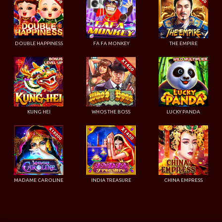
DOUBLE HAPPINESS
FA FA MONKEY
THE EMPIRE
KUNG HEI
WHOS THE BOSS
LUCKY PANDA
MADAME CAROLINE
INDIA TREASURE
CHINA EMPRESS