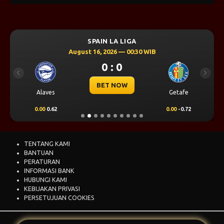
SPAIN LA LIGA
August 16, 2026 — 00:30 WIB
0 : 0
Previous
Next
BET NOW
Alaves
Getafe
0.00
0.62
0.00
-0.72
TENTANG KAMI
BANTUAN
PERATURAN
INFORMASI BANK
HUBUNGI KAMI
KEBIJAKAN PRIVASI
PERSETUJUAN COOKIES