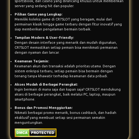
sportsbook, dan casino yang dirancang khusus untuk memberikan
server yang sedang hit dan populer.
Pilihan Game yang Lengkap:
Memiliki koleksi game di CR7SLOT yang beragam, mulai dari
permainan klasik hingga game terbaru dengan fitur inovatif yang
siap memberikan pengalaman bermain terbaik.
Tampilan Modern & User-Friendly:
Dengan desain interface yang menarik dan mudah digunakan,
CR7SLOT memastikan setiap pemain bisa menikmati permainan
dengan nyaman dan lancar.
Keamanan Terjamin:
Keamanan akun dan transaksi adalah prioritas utama. Dengan
sistem enkripsi terbaru, setiap pemain bisa bermain dengan
tenang tanpa khawatir terhadap keamanan data pribadi.
Akses Mudah di Berbagai Perangkat:
Ingin bermain di mana saja dan kapan saja? CR7SLOT mendukung
akses di berbagai perangkat, baik melalui PC, laptop, maupun
smartphone.
Bonus dan Promosi Menggiurkan:
Nikmati berbagai promo menarik, bonus cashback, dan hadiah
eksklusif yang membuat setiap sesi permainan semakin
menguntungkan.