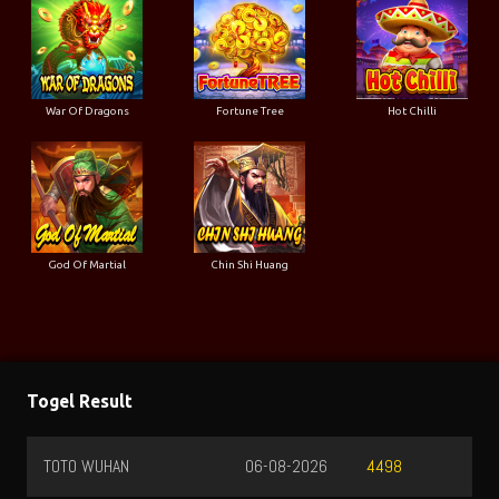
War Of Dragons
Fortune Tree
Hot Chilli
God Of Martial
Chin Shi Huang
Togel Result
TOTO WUHAN
06-08-2026
4498