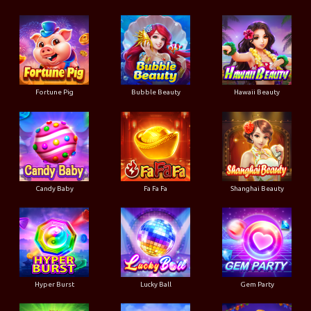
Fortune Pig
Bubble Beauty
Hawaii Beauty
Candy Baby
Fa Fa Fa
Shanghai Beauty
Hyper Burst
Lucky Ball
Gem Party