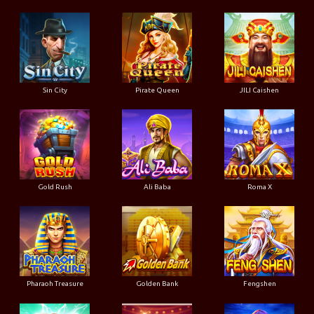
Sin City
Pirate Queen
JILI Caishen
Gold Rush
Ali Baba
Roma X
Pharaoh Treasure
Golden Bank
Fengshen