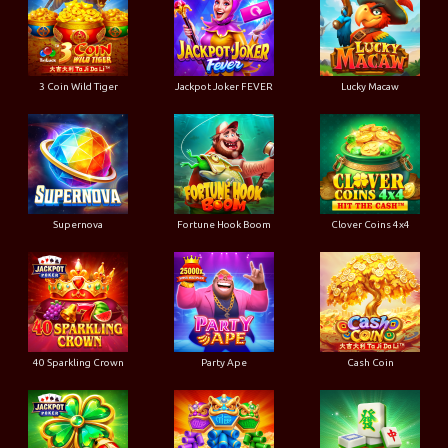
3 Coin Wild Tiger
Jackpot Joker FEVER
Lucky Macaw
Supernova
Fortune Hook Boom
Clover Coins 4x4
40 Sparkling Crown
Party Ape
Cash Coin