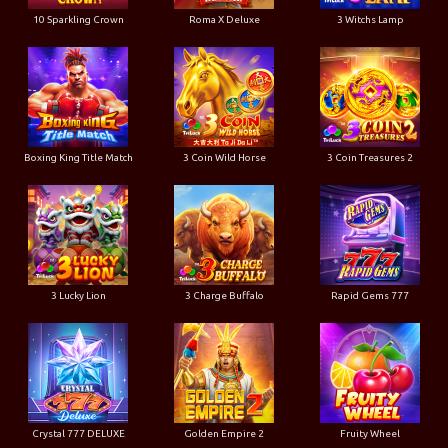
10 Sparkling Crown
Roma X Deluxe
3 Witchs Lamp
Boxing King Title Match
3 Coin Wild Horse
3 Coin Treasures 2
3 Lucky Lion
3 Charge Buffalo
Rapid Gems 777
Crystal 777 DELUXE
Golden Empire 2
Fruity Wheel