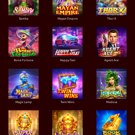
Samba
Mayan Empire
Thor X
Bone Fortune
Happy Taxi
Agent Ace
Magic Lamp
Twin Wins
Medusa