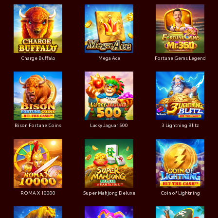
Charge Buffalo
Mega Ace
Fortune Gems Legend
Bison Fortune Coins
Lucky Jaguar 500
3 Lightning Blitz
ROMA X 10000
Super Mahjong Deluxe
Coin of Lightning