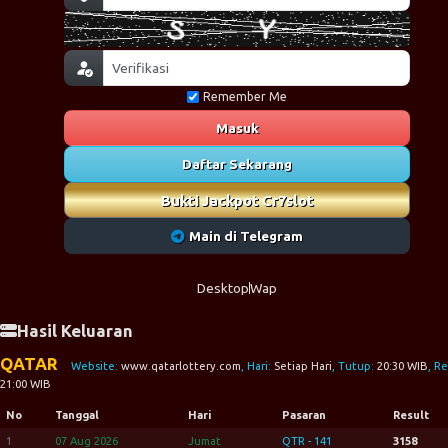
Remember Me
Masuk
Daftar Sekarang
Bukti Jackpot Cr7slot
Main di Telegram
Desktop
Wap
Hasil Keluaran
QATAR
Website:
www.qatarlottery.com
, Hari:
Setiap Hari
, Tutup:
20:30 WIB
, Re
21:00 WIB
No
Tanggal
Hari
Pasaran
Result
1
07 Aug 2026
Jumat
QTR - 141
3158