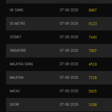
HK SIANG
07-08-2026
8867
SG METRO
07-08-2026
9123
SYDNEY
07-08-2026
7440
SINGAPORE
07-08-2026
7907
MALAYSIA SIANG
07-08-2026
4519
MALAYSIA
07-08-2026
7218
MACAU
07-08-2026
5825
QATAR
07-08-2026
3158