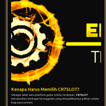
Kenapa Harus Memilih CR7SLOT?
Sebagai salah satu platform game online terdepan,
CR7SLOT
menawarkan berbagai keunggulan yang menjadikannya pilihan utama
bagi para pemain: