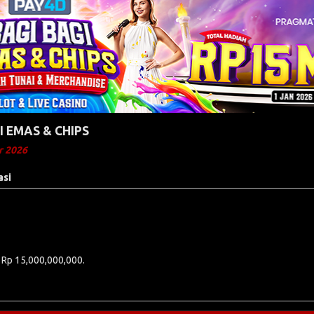
I EMAS & CHIPS
r 2026
asi
i Rp 15,000,000,000.