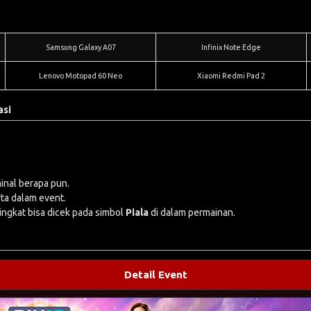
Samsung Galaxy A07
Infinix Note Edge
Lenovo Motopad 60 Neo
Xiaomi Redmi Pad 2
asi
inal berapa pun.
rta dalam event.
ngkat bisa dicek pada simbol
Piala
di dalam permainan.
Detail Event