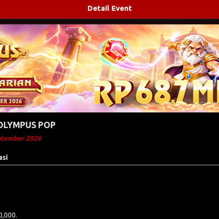
Detail Event
 OLYMPUS POP
eptember 2026
asi
0,000.