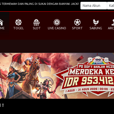
DAN PALING DI SUKAI DENGAN BANYAK JACKPOT MENDADAK !!!
SELAM
ME
TOGEL
SLOT
LIVE CASINO
SPORT
SABUNG
ARC
 !