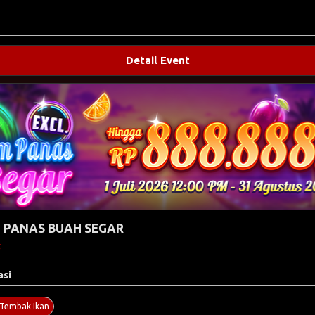
Detail Event
M PANAS BUAH SEGAR
asi
 Tembak Ikan