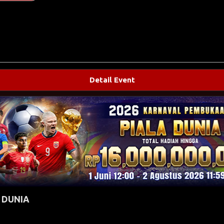
Detail Event
 DUNIA