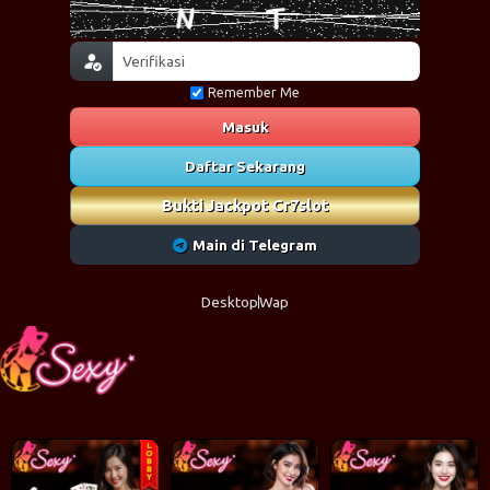
Remember Me
Masuk
Daftar Sekarang
Bukti Jackpot Cr7slot
Main di Telegram
Desktop
Wap