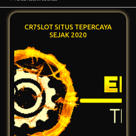
CR7SLOT SITUS TEPERCAYA
SEJAK 2020