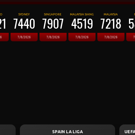
RO
SYDNEY
SINGAPORE
MALAYSIA SIANG
MALAYSIA
21
7440
7907
4519
7218
5
26
7/8/2026
7/8/2026
7/8/2026
7/8/2026
7
IERS
UEFA CHAMPIONS LEAGUE QUALIFIERS
UEF