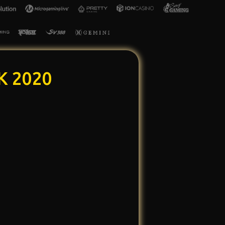
K 2020