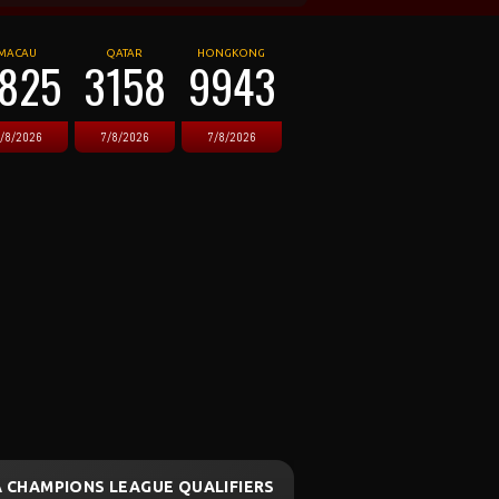
MACAU
QATAR
HONGKONG
825
3158
9943
/8/2026
7/8/2026
7/8/2026
A CHAMPIONS LEAGUE QUALIFIERS