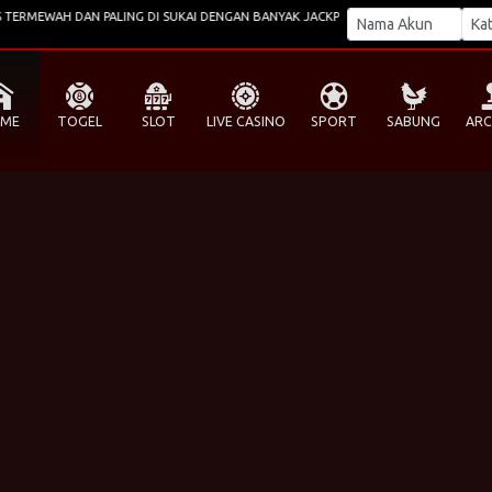
EWAH DAN PALING DI SUKAI DENGAN BANYAK JACKPOT MENDADAK !!!
ME
TOGEL
SLOT
LIVE CASINO
SPORT
SABUNG
ARC