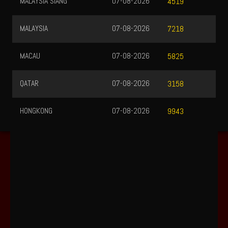
MALAYSIA SIANG
07-08-2026
4519
MALAYSIA
07-08-2026
7218
MACAU
07-08-2026
5825
QATAR
07-08-2026
3158
HONGKONG
07-08-2026
9943