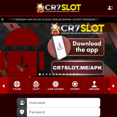
T SITUS TERMEWAH DAN PALING DI SUKAI DENGAN BANYAK JACKPOT MENDADAK !!!
SEL
TOGEL
SLOT
LIVE CASINO
SPORT
ARCADE
SABU