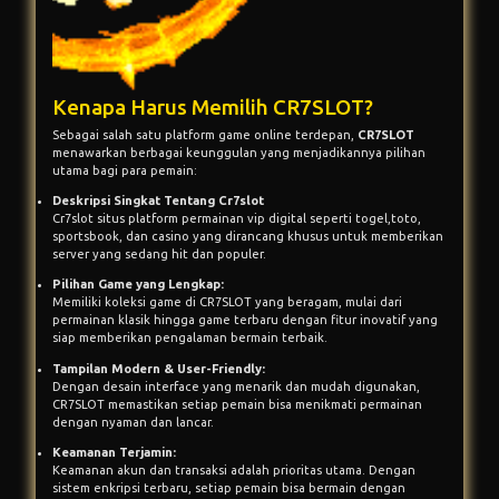
Kenapa Harus Memilih CR7SLOT?
Sebagai salah satu platform game online terdepan,
CR7SLOT
menawarkan berbagai keunggulan yang menjadikannya pilihan
utama bagi para pemain:
Deskripsi Singkat Tentang Cr7slot
Cr7slot situs platform permainan vip digital seperti togel,toto,
sportsbook, dan casino yang dirancang khusus untuk memberikan
server yang sedang hit dan populer.
Pilihan Game yang Lengkap:
Memiliki koleksi game di CR7SLOT yang beragam, mulai dari
permainan klasik hingga game terbaru dengan fitur inovatif yang
siap memberikan pengalaman bermain terbaik.
Tampilan Modern & User-Friendly:
Dengan desain interface yang menarik dan mudah digunakan,
CR7SLOT memastikan setiap pemain bisa menikmati permainan
dengan nyaman dan lancar.
Keamanan Terjamin:
Keamanan akun dan transaksi adalah prioritas utama. Dengan
sistem enkripsi terbaru, setiap pemain bisa bermain dengan