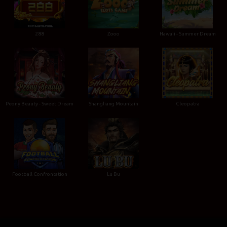
288
Zooo
Hawaii - Summer Dream
Peony Beauty - Sweet Dream
Shangliang Mountain
Cleopatra
Football Confrontation
Lu Bu