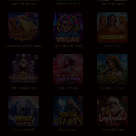
Caramelo Jackpot
Western Zombie
Forest Treasures
Book of Mystery Pyramids
Jack Potter in Vegas
God's Party
Chinese Express
Friday in Vegas
Crown of Afrodita
Caucasian Wolf
Snow Giants
Laplandia Train