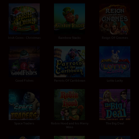
Irish Coins - Christmas
Rainbow Stacks
Reign Of Gnomes
Good Fishes
Parrots Of Caribbean
Lotto Lucky
Space Traders
Robin Hood and his Merry
The Big Deal
Wins