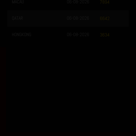
MACAU
06-08-2026
7894
QATAR
06-08-2026
6642
HONGKONG
06-08-2026
3634